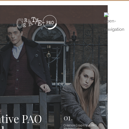
tive PAO
01.
Création Graphique PAO
Webdesigner