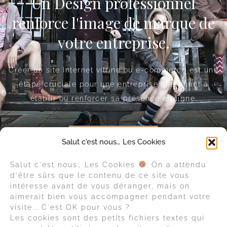
Un Design professionnel
renforce l'image de marque de
votre entreprise.
Créer un site Internet vitrine ou e-commerce est une
étape cruciale pour une entreprise cherchant à
établir ou renforcer sa présence en ligne.
NOS TARIFS
Salut c'est nous… Les Cookies
Salut c'est nous… Les Cookies
. On a attendu
d'être sûrs que le contenu de ce site vous
intéresse avant de vous déranger, mais on
aimerait bien vous accompagner pendant votre
visite... C'est OK pour vous ?
Les cookies sont des petits fichiers textes qui