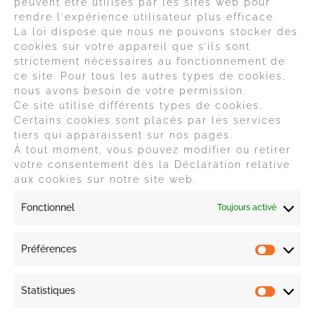
peuvent être utilisés par les sites web pour
INFOS
rendre l'expérience utilisateur plus efficace.
La loi dispose que nous ne pouvons stocker des
- CGV
cookies sur votre appareil que s’ils sont
strictement nécessaires au fonctionnement de
- Politiques
ce site. Pour tous les autres types de cookies,
nous avons besoin de votre permission.
Pourquoi faire appel à un Graphiste PAO ?
Ce site utilise différents types de cookies.
Parce qu'il maîtrise les outils de PAO et peut réaliser des
Certains cookies sont placés par les services
visuels de qualité rapidement.
tiers qui apparaissent sur nos pages.
À tout moment, vous pouvez modifier ou retirer
votre consentement dès la Déclaration relative
aux cookies sur notre site web.
Fonctionnel
Toujours activé
Préférences
Statistiques
Infos de contact :